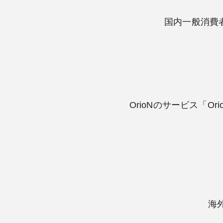
国内一般消費者向
OrioNのサービス「O
海