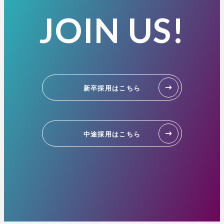
●新卒として入社が可能であり、入社時に高卒以上の方
勤務地
JOIN US!
●通信系・情報系に/IT系に関する研究に従事し、卒
東京本社or札幌支社
業・修了する予定の学士・修士または博士
※希望勤務地を選択いただけます。
●企業、非営利団体でエンジニアとしての業務経験を有
※希望がない限り、転勤はございません。
する方
●ものづくりやコーディングが好きでシステム開発やソ
フトウェア開発の経験を有する方(個人的活動含む)
新卒採用はこちら
この求人に応募する
※ 就労経験の有無は問いません。
求める人物像
中途採用はこちら
●テクノロジーを通じて社会課題を解決したいという志
を持ち、
●新しいことにワクワクできる人
●指示を待たずに、自分で考え、手を動かして改善でき
る人
●技術だけでなく、ビジネス視点やお客様視点も意識で