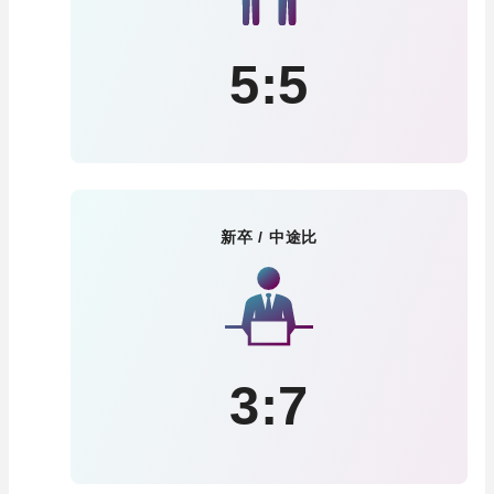
5:5
新卒 / 中途比
3:7