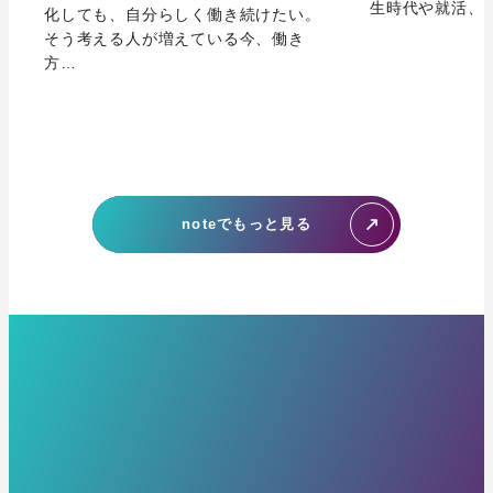
生時代や就活、
化しても、自分らしく働き続けたい。
ートを行いながら先輩や上司と一緒に同行をし、提案
決する提案ができるＩＴコンサルタントを目指しても
そう考える人が増えている今、働き
資料の構成、企画の立て方、ウィナスの強み、ITの知
らいます。
方…
識を学び、3年以内には顧客から信頼を勝ち取れるコン
働き方、関わる業務も様々あるのがウィナスエンジニ
サルタントに成長することが可能です。
アの最大の魅力です。
・大手クライアント様の課題を解決するシステム構築
歓迎or必須条件
を行う開発業務（要件定義、設計含む）
・自社のマーケティング販促サービスのシステム開発
●2025年4月から2027年3月の間に学校を卒業（見込み
noteでもっと見る
を行う開発業務（要件定義、設計含む）
含む）し、2027年4月1日の入社が可能な方
・自社メディアのWEBシステム構築を行う業務（要件
●新卒として入社が可能であり、入社時に高卒以上の方
定義、設計含む）
・クライアントへ常駐して開発を行う業務
求める人物像
・課題解決に情熱を持てる人
歓迎or必須条件
・主体的に動き、チャンスをつくれる人
●2025年4月から2027年3月の間に学校を卒業（見込み
・挑戦と成長を楽しめる人
含む）し、2027年4月1日の入社が可能な方