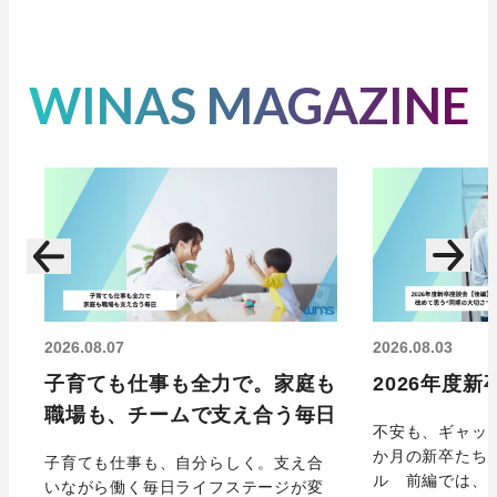
業務内容
完全週休2日制、有給休暇、祝日休暇、年末年始休暇、
慶弔休暇
弊社のITエンジニアは、Webシステムの開発が中心と
WINAS MAGAZINE
なります。
業務内容
指示されたプログラミングをひたすらコーディングし
ウィナスの営業スタイルは、モノ売りではなく、コン
続ける顧客の下請けの働き方ではなく、お客様の「課
サルティング型の提案型営業です。
題・問題を解決する」ためのWEBシステム開発、アプ
企業の課題を解決するコンサル提案を行う業務です。
リ開発を企画や仕様を一緒に詰めていきながら開発を
進めていくやり方です。
顧客から受ける相談・課題に対して、WEBやAI、シス
入社してからは、技術研修、OJTを通し、価値のある
テムなどIT全般を駆使した提案だったり、ウィナスが
サービス設計やプログラミングスキルをつけていただ
保有している販促マーケティングジサービス、海外プ
きます。
2026.08.07
2026.08.03
ロモーションサービスといった自社パッケージを提案/
子育ても仕事も全力で。家庭も
2026年度
導入を行うなど、課題解決案を実現するソリューショ
弊社に入社すると、プログラミングの下流工程から要
職場も、チームで支え合う毎日
ン営業を行って頂きます。
件定義、仕様設計といった上流工程までできるフルス
不安も、ギャッ
か月の新卒たち
タックエンジニアに成長できます。
子育ても仕事も、自分らしく。支え合
ル 前編では、
いながら働く毎日ライフステージが変
入社後は、アソシエイトとしてコンサルタントのサポ
ゆくゆくは、ＩＴ技術を使って顧客や社会の課題を解