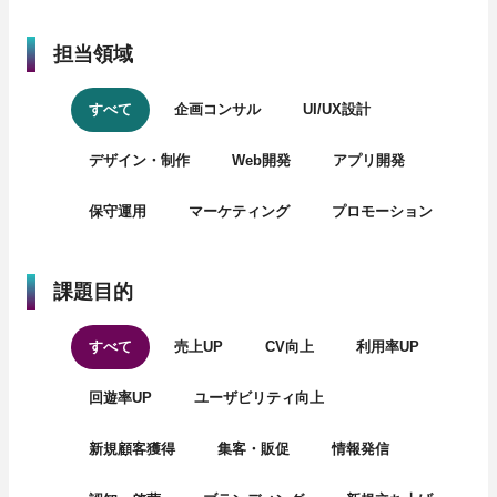
担当領域
すべて
企画コンサル
UI/UX設計
デザイン・制作
Web開発
アプリ開発
保守運用
マーケティング
プロモーション
課題目的
すべて
売上UP
CV向上
利用率UP
回遊率UP
ユーザビリティ向上
新規顧客獲得
集客・販促
情報発信