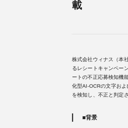
載
株式会社ウィナス（本
るレシートキャンペーンクラウド
ートの不正応募検知機
化型AI-OCRの文字
を検知し、不正と判定
■背景