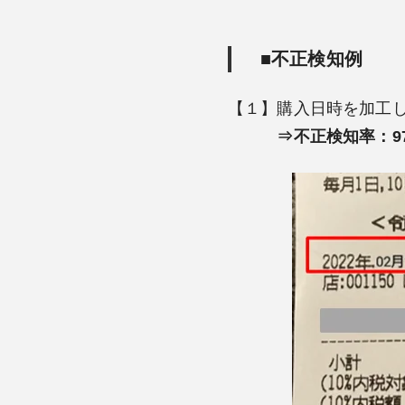
■不正検知例
【１】購入日時を加工
⇒不正検知率：9