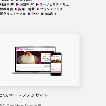
利用率UP
回遊率UP
ユーザビリティ向上
情報発信
認知・啓蒙
ブランディング
既存リニューアル
DX化
toC向け
PC/スマートフォンサイト
BC Cooking Studio様