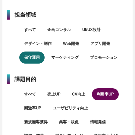
担当領域
すべて
企画コンサル
UI/UX設計
デザイン・制作
Web開発
アプリ開発
保守運用
マーケティング
プロモーション
課題目的
すべて
売上UP
CV向上
利用率UP
回遊率UP
ユーザビリティ向上
新規顧客獲得
集客・販促
情報発信