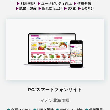
利用率UP
ユーザビリティ向上
情報発信
認知・啓蒙
新規立ち上げ
DX化
toC向け
PC/スマートフォンサイト
イオン北海道様
企画コンサル
UI/UX設計
デザイン・制作
保守運用