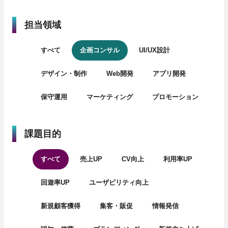
担当領域
すべて
企画コンサル
UI/UX設計
デザイン・制作
Web開発
アプリ開発
保守運用
マーケティング
プロモーション
課題目的
すべて
売上UP
CV向上
利用率UP
回遊率UP
ユーザビリティ向上
新規顧客獲得
集客・販促
情報発信