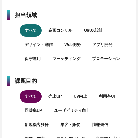
担当領域
すべて
企画コンサル
UI/UX設計
デザイン・制作
Web開発
アプリ開発
保守運用
マーケティング
プロモーション
課題目的
すべて
売上UP
CV向上
利用率UP
回遊率UP
ユーザビリティ向上
新規顧客獲得
集客・販促
情報発信